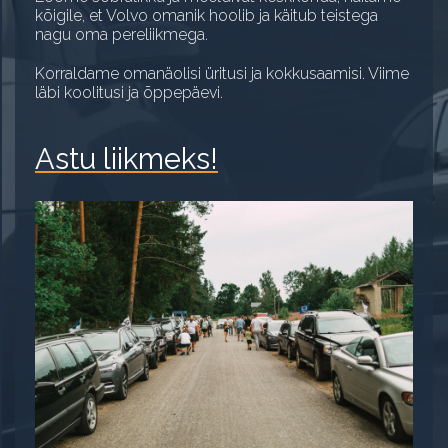
kõigile, et Volvo omanik hoolib ja käitub teistega
Klubi sümboolika
nagu oma pereliikmega.
Foorum
Korraldame omanäolisi üritusi ja kokkusaamisi. Viime
läbi koolitusi ja õppepäevi.
Kontakt
Astu liikmeks!