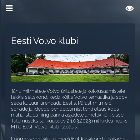
Eesti Volvo klubi
Tänu mitmetele Volvo üritustele ja kokkusaamistele
Klubist
tekkis seltskond, keda köitis Volvo temaatika ja soov
seda kultuuri arendada Eestis. Pärast mitmeid
Astu liikmeks
sõnade ja ideede pendeldamist tehti otsus koos
maha istuda ning panna asjadele ametlik käik sisse.
Tulemuseks sai kuupäev 24.03.2023 mil kiideti heaks
Üritused
MTÜ Eesti Volvo-klubi taotlus.
Liikmele
Loome sõbralikku ja meeldivat keskkonda, näitame